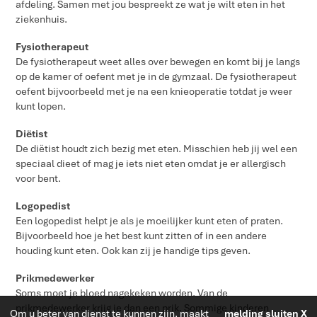
afdeling. Samen met jou bespreekt ze wat je wilt eten in het
ziekenhuis.
Fysiotherapeut
De fysiotherapeut weet alles over bewegen en komt bij je langs
op de kamer of oefent met je in de gymzaal. De fysiotherapeut
oefent bijvoorbeeld met je na een knieoperatie totdat je weer
kunt lopen.
Diëtist
De diëtist houdt zich bezig met eten. Misschien heb jij wel een
speciaal dieet of mag je iets niet eten omdat je er allergisch
voor bent.
Logopedist
Een logopedist helpt je als je moeilijker kunt eten of praten.
Bijvoorbeeld hoe je het best kunt zitten of in een andere
houding kunt eten. Ook kan zij je handige tips geven.
Prikmedewerker
Soms moet je bloed nagekeken worden. Van de
prikmedewerker krijg je dan een prik. Sommige kinderen
Om u beter van dienst te kunnen zijn, maakt
melding sluiten X