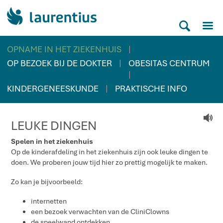
M
S
|
OPNAME IN HET ZIEKENHUIS
|
OP BEZOEK BIJ DE DOKTER
OBESITAS CENTRUM
|
|
KINDERGENEESKUNDE
PRAKTISCHE INFO
V
LEUKE DINGEN
Spelen in het ziekenhuis
Op de kinderafdeling in het ziekenhuis zijn ook leuke dingen te
doen. We proberen jouw tijd hier zo prettig mogelijk te maken.
Zo kan je bijvoorbeeld:
internetten
een bezoek verwachten van de CliniClowns
de speelwand ontdekken