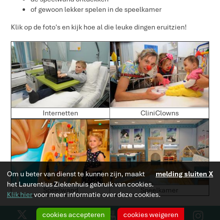
of gewoon lekker spelen in de speelkamer
Klik op de foto's en kijk hoe al die leuke dingen eruitzien!
Internetten
CliniClowns
Om u beter van dienst te kunnen zijn, maakt
melding sluiten X
het Laurentius Ziekenhuis gebruik van cookies.
Speelwand
Speelkamer
Klik hier
voor meer informatie over deze cookies.
Y
F
cookies accepteren
cookies weigeren
L