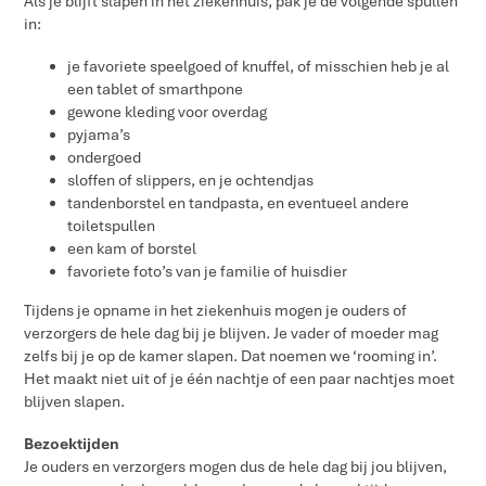
Als je blijft slapen in het ziekenhuis, pak je de volgende spullen
in:
je favoriete speelgoed of knuffel, of misschien heb je al
een tablet of smarthpone
gewone kleding voor overdag
pyjama’s
ondergoed
sloffen of slippers, en je ochtendjas
tandenborstel en tandpasta, en eventueel andere
toiletspullen
een kam of borstel
favoriete foto’s van je familie of huisdier
Tijdens je opname in het ziekenhuis mogen je ouders of
verzorgers de hele dag bij je blijven. Je vader of moeder mag
zelfs bij je op de kamer slapen. Dat noemen we ‘rooming in’.
Het maakt niet uit of je één nachtje of een paar nachtjes moet
blijven slapen.
Bezoektijden
Je ouders en verzorgers mogen dus de hele dag bij jou blijven,